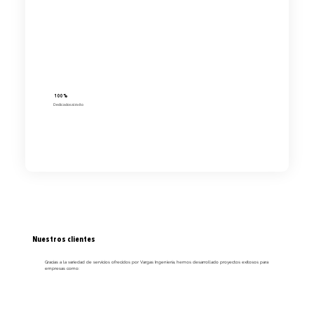
100%
Dedicados al éxito
Nuestros clientes
Gracias a la variedad de servicios ofrecidos por Vargas Ingeniería, hemos desarrollado proyectos exitosos para
empresas como: