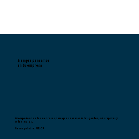
Siempre pensamos
en tu empresa
Acompañamos a las empresas para que sean más inteligentes, más rápidas y
más simples.
En una palabra:
MEJOR