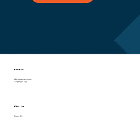
Contacto
jalfonso@vargasing.com
+57-321-378-6179
Ubicación
Bogotá D.C.