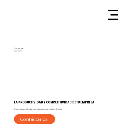
Con Vargas
Ingeniería
LA PRODUCTIVIDAD Y COMPETITIVIDAD DE
TU EMPRESA
Creemos que el futuro de la tecnología no tiene límites
Contáctanos